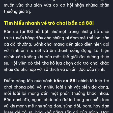
muốn vừa thư giãn vừa có cơ hội nhận những phần
thưởng giá trị.
Tìm hiểu nhanh về trò chơi bắn cá 88I
Bắn cá tại 88I
nổi bật như một trong những trò chơi
trực tuyến hàng đầu cho những ai đam mê thể loại săn
cá đổi thưởng. Sảnh chơi mang đến giao diện hiện đại
với hình ảnh rõ nét và âm thanh sống động, tái hiện
chính xác không khí của một thế giới đại dương thực
sự. Hội viên có thể tha hồ lựa chọn các trò chơi khác
nhau để phù hợp với sở thích và chiến lược của mình.
Điểm cộng lớn của sảnh
bắn cá 88I
chính là kho trò
chơi phong phú, với nhiều loài sinh vật biển đa dạng,
mỗi loài lại mang đến một phần thưởng khác nhau.
Bên cạnh đó, người chơi còn được trang bị nhiều loại
vũ khí mạnh mẽ như súng đơn, súng đôi, bom, hay đạn
laser để tối ưu hóa khả năng săn cá của mình. Đặc