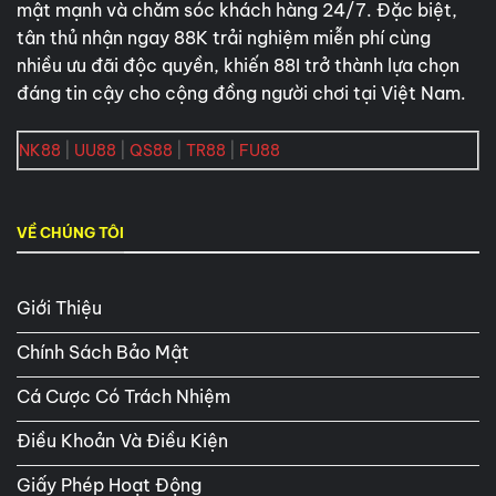
mật mạnh và chăm sóc khách hàng 24/7. Đặc biệt,
tân thủ nhận ngay 88K trải nghiệm miễn phí cùng
nhiều ưu đãi độc quyền, khiến 88I trở thành lựa chọn
đáng tin cậy cho cộng đồng người chơi tại Việt Nam.
NK88
|
UU88
|
QS88
|
TR88
|
FU88
VỀ CHÚNG TÔI
Giới Thiệu
Chính Sách Bảo Mật
Cá Cược Có Trách Nhiệm
Điều Khoản Và Điều Kiện
Giấy Phép Hoạt Động