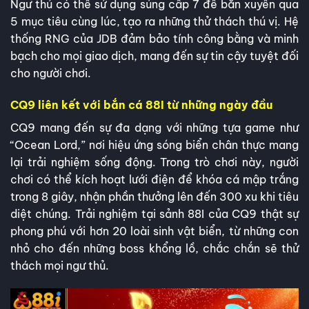
Ngư thủ có thể sử dụng súng cấp 7 để bắn xuyên qua
5 mục tiêu cùng lúc, tạo ra những thử thách thú vị. Hệ
thống RNG của JDB đảm bảo tính công bằng và minh
bạch cho mọi giao dịch, mang đến sự tin cậy tuyệt đối
cho người chơi.
CQ9 liên kết với bắn cá 88I từ những ngày đầu
CQ9 mang đến sự đa dạng với những tựa game như
“Ocean Lord,” nơi hiệu ứng sóng biển chân thực mang
lại trải nghiệm sống động. Trong trò chơi này, người
chơi có thể kích hoạt lưới điện để khóa cá mập trắng
trong 8 giây, nhận phần thưởng lên đến 300 xu khi tiêu
diệt chúng. Trải nghiệm tại sảnh 88I của CQ9 thật sự
phong phú với hơn 20 loài sinh vật biển, từ những con
nhỏ cho đến những boss khổng lồ, chắc chắn sẽ thử
thách mọi ngư thủ.