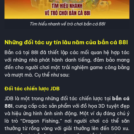
Tìm hiểu nhanh về trò chơi bắn cá 88I
Những đối tác uy tín lâu năm của bắn cá 88I
Bắn cá tại 88I đã thiết lập các mối quan hệ hợp tác
với những nhà phát hành danh tiếng, đảm bảo mang
đến cho người chơi một trải nghiệm game công bằng
và mượt mà. Cụ thể như sau:
Đối tác chiến lược JDB
JDB là một trong những đối tác chiến lược tại
bắn cá
88I
, cung cấp các sản phẩm với đồ họa 3D tuyệt đẹp
và hiệu ứng hình ảnh sinh động. Một ví dụ đáng chú ý
là trò “Dragon Fishing,” nơi người chơi có thể săn
thưởng từ rồng vàng với giải thưởng lên đến 500 xu.