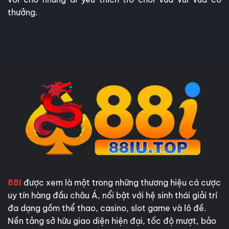
thưởng.
88I
được xem là một trong những thương hiệu cá cược
uy tín hàng đầu châu Á, nổi bật với hệ sinh thái giải trí
đa dạng gồm thể thao, casino, slot game và lô đề.
Nền tảng sở hữu giao diện hiện đại, tốc độ mượt, bảo