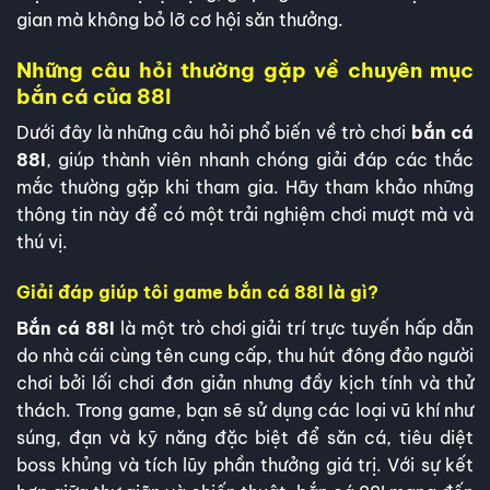
gian mà không bỏ lỡ cơ hội săn thưởng.
Những câu hỏi thường gặp về chuyên mục
bắn cá của 88I
Dưới đây là những câu hỏi phổ biến về trò chơi
bắn cá
88I
, giúp thành viên nhanh chóng giải đáp các thắc
mắc thường gặp khi tham gia. Hãy tham khảo những
thông tin này để có một trải nghiệm chơi mượt mà và
thú vị.
Giải đáp giúp tôi game bắn cá 88I là gì?
Bắn cá 88I
là một trò chơi giải trí trực tuyến hấp dẫn
do nhà cái cùng tên cung cấp, thu hút đông đảo người
chơi bởi lối chơi đơn giản nhưng đầy kịch tính và thử
thách. Trong game, bạn sẽ sử dụng các loại vũ khí như
súng, đạn và kỹ năng đặc biệt để săn cá, tiêu diệt
boss khủng và tích lũy phần thưởng giá trị. Với sự kết