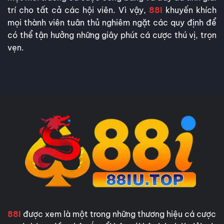
trí cho tất cả các hội viên. Vì vậy,
88I
khuyến khích
mọi thành viên tuân thủ nghiêm ngặt các quy định để
có thể tận hưởng những giây phút cá cược thú vị, trọn
vẹn.
88I
được xem là một trong những thương hiệu cá cược