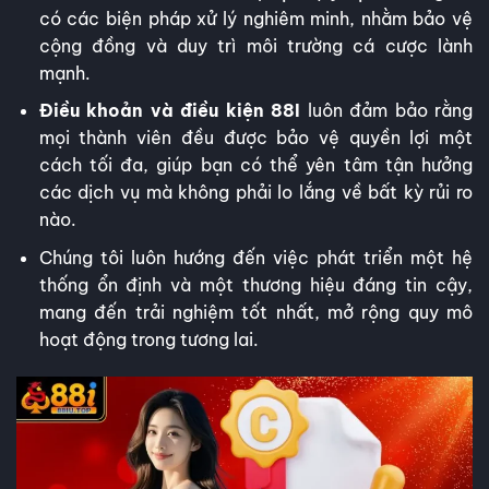
có các biện pháp xử lý nghiêm minh, nhằm bảo vệ
cộng đồng và duy trì môi trường cá cược lành
mạnh.
Điều khoản và điều kiện 88I
luôn đảm bảo rằng
mọi thành viên đều được bảo vệ quyền lợi một
cách tối đa, giúp bạn có thể yên tâm tận hưởng
các dịch vụ mà không phải lo lắng về bất kỳ rủi ro
nào.
Chúng tôi luôn hướng đến việc phát triển một hệ
thống ổn định và một thương hiệu đáng tin cậy,
mang đến trải nghiệm tốt nhất, mở rộng quy mô
hoạt động trong tương lai.