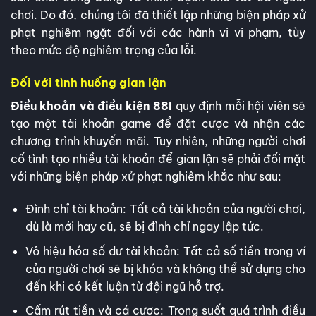
chơi. Do đó, chúng tôi đã thiết lập những biện pháp xử
phạt nghiêm ngặt đối với các hành vi vi phạm, tùy
theo mức độ nghiêm trọng của lỗi.
Đối với tình huống gian lận
Điều khoản và điều kiện 88I
quy định
mỗi hội viên sẽ
tạo một tài khoản game để đặt cược và nhận các
chương trình khuyến mãi. Tuy nhiên, những người chơi
cố tình tạo nhiều tài khoản để gian lận sẽ phải đối mặt
với những biện pháp xử phạt nghiêm khắc như sau:
Đình chỉ tài khoản: Tất cả tài khoản của người chơi,
dù là mới hay cũ, sẽ bị đình chỉ ngay lập tức.
Vô hiệu hóa số dư tài khoản: Tất cả số tiền trong ví
của người chơi sẽ bị khóa và không thể sử dụng cho
đến khi có kết luận từ đội ngũ hỗ trợ.
Cấm rút tiền và cá cược: Trong suốt quá trình điều